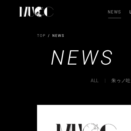
NEWS
TOP
NEWS
NEWS
ALL
朱ゥノ吐