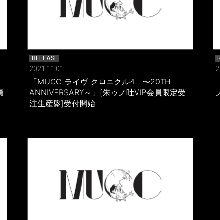
RELEASE
2021.11.01
2
「MUCC ライヴ クロニクル4 〜20TH
「
員
ANNIVERSARY～」[朱ゥノ吐VIP会員限定受
注生産盤]受付開始