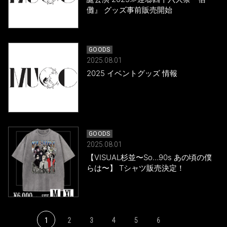
儺』 グッズ事前販売開始
GOODS
2025.08.01
2025 イベントグッズ 情報
GOODS
2025.08.01
【VISUAL杉並〜So…90s あの頃の僕
らは〜】 Tシャツ販売決定！
1
2
3
4
5
6