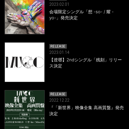
2023.02.01
会場限定シングル「想 -so- / 耀 -
yo-」発売決定
RELEASE
2023.01.14
【逹瑯】2ndシングル「残刻」リリー
ス決定
RELEASE
2022.12.22
『「新世界」映像全集 高画質盤』発売
決定