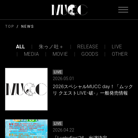
TOP
NEWS
ALL
朱ゥノ吐＋
RELEASE
LIVE
MEDIA
MOVIE
GOODS
OTHER
LIVE
2026.05.01
2026スペシャルMUCC day！「ムック
リ クエストLIVE-破-」一般発売情報
LIVE
2026.04.22
「LuckyFes'26」出演決定