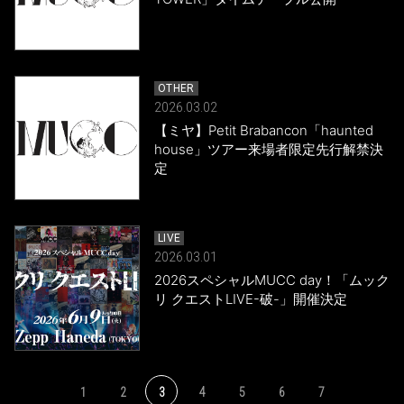
OTHER
2026.03.02
【ミヤ】Petit Brabancon「haunted
house」ツアー来場者限定先行解禁決
定
LIVE
2026.03.01
2026スペシャルMUCC day！「ムック
リ クエストLIVE-破-」開催決定
1
2
3
4
5
6
7