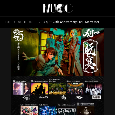
TOP
SCHEDULE
メリー 25th Anniversary LIVE -Many Merry Days