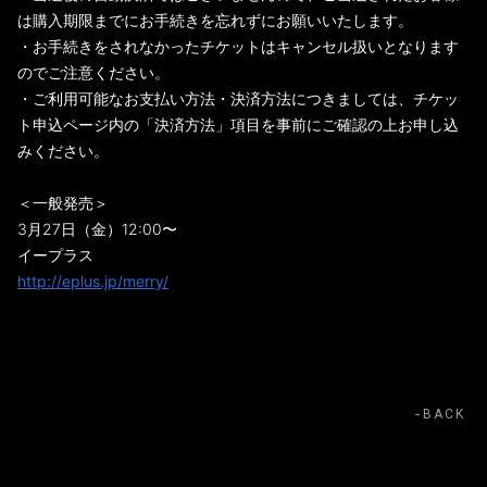
は購⼊期限までにお⼿続きを忘れずにお願いいたします。
・お⼿続きをされなかったチケットはキャンセル扱いとなります
のでご注意ください。
・ご利⽤可能なお⽀払い⽅法・決済⽅法につきましては、チケッ
ト申込ページ内の「決済⽅法」項⽬を事前にご確認の上お申し込
みください。
＜⼀般発売＞
3月27日（⾦）12:00〜
イープラス
http://eplus.jp/merry/
BACK