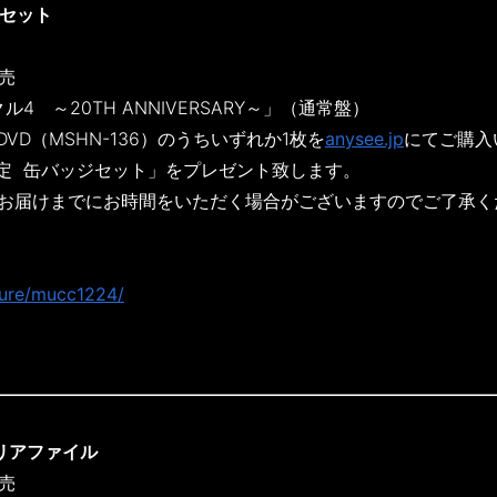
ジセット
発売
ル4 ～20TH ANNIVERSARY～」（通常盤）
）、DVD（MSHN-136）のうちいずれか1枚を
anysee.jp
にてご購入
定 缶バッジセット」をプレゼント致します。
、お届けまでにお時間をいただく場合がございますのでご了承く
ature/mucc1224/
リアファイル
発売