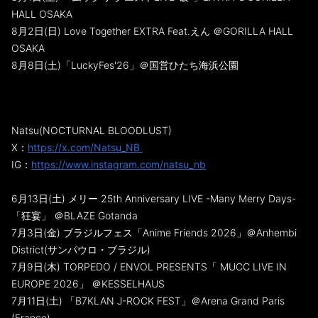
HALL OSAKA
8月2日(日) Love Together EXTRA Feat.えん ＠GORILLA HALL
OSAKA
8月8日(土)「LuckyFes'26」＠国営ひたち海浜公園
Natsu(NOCTURNAL BLOODLUST)
X：
https://x.com/Natsu_NB
IG：
https://www.instagram.com/natsu_nb
6月13日(土) メリー 25th Anniversary LIVE -Many Merry Days-
「狂宴」 ＠BLAZE Gotanda
7月3日(金) ブラジルフェス「Anime Friends 2026」＠Anhembi
District(サンパウロ・ブラジル)
7月9日(木) TORPEDO / ENVOL PRESENTS「 MUCC LIVE IN
EUROPE 2026」 ＠KESSELHAUS
7月11日(土) 「B7KLAN J-ROCK FEST」＠Arena Grand Paris
(France)