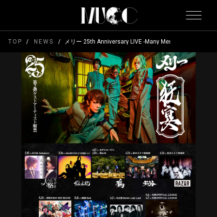
TOP
NEWS
メリー 25th Anniversary LIVE -Many Merry Days- 「