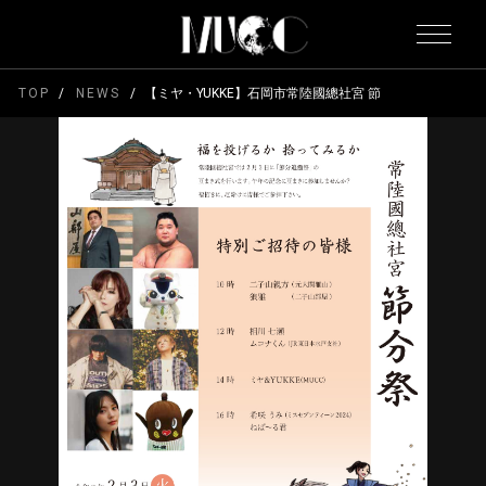
TOP
NEWS
【ミヤ・YUKKE】石岡市常陸國總社宮 節分追儺祭豆まき式