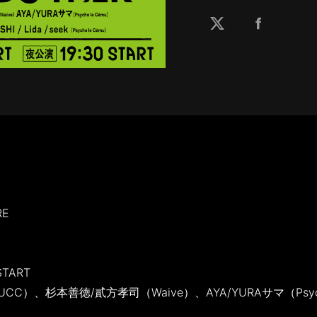
RE
TART
CC）、杉本善徳/貳方孝司（Waive）、AYA/YURAサマ（Psycho