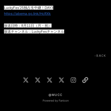
LuckyFes'25独占生中継！DAY3
https://abema.go.link/HcRXk
放送日時：8月11日（月・祝）
放送チャンネル：LuckyFesチャンネル
BACK
@MUCC
Powered by Fanicon