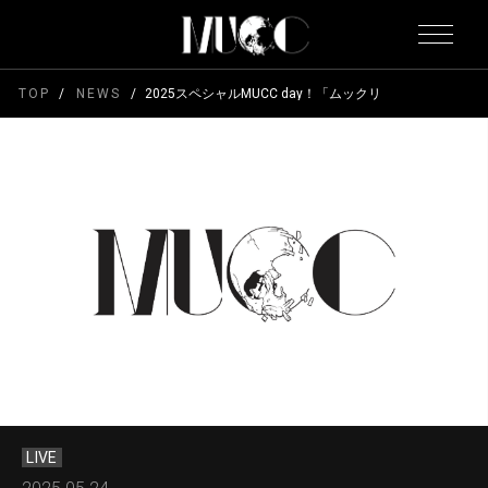
TOP
NEWS
2025スペシャルMUCC day！「ムックリ クエストLIVE-序-」恵
LIVE