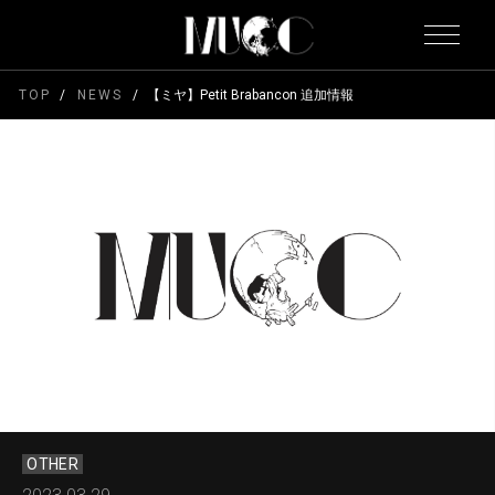
TOP
NEWS
【ミヤ】Petit Brabancon 追加情報
OTHER