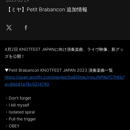
2023.03.29
【ミヤ】Petit Brabancon 追加情報
4月2日 KNOTFEST JAPANに向け演奏楽曲、ライヴ映像、新グッ
ズを公開！
▼Petit Brabancon KNOTFEST JAPAN 2023 演奏楽曲一覧
https://open.spotify.com/playlist/0wEI0meJygoJNPKe1C7hKb?
si=8bb81a78c0214790
・Don't forget
・I kill myself
・Isolated spiral
・Pull the trigger
・OBEY