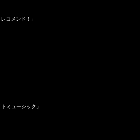
ion レコメンド！」
5
イトミュージック」