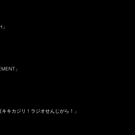
SH」
EMENT」
夜キキカジリ！ラジオせんじがら！」
9