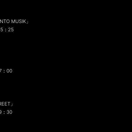
TO MUSIK」
25：25
7：00
TREET」
9：30