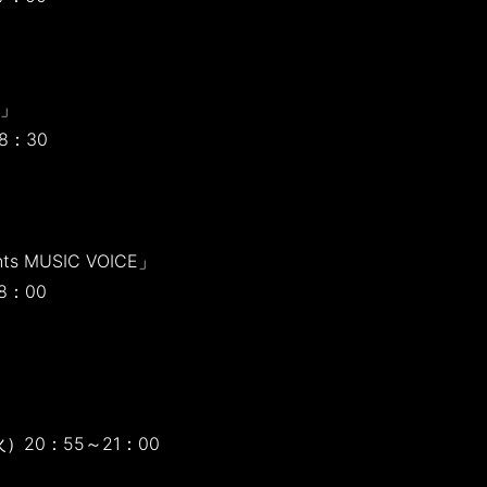
C」
8：30
ts MUSIC VOICE」
8：00
」
）20：55～21：00