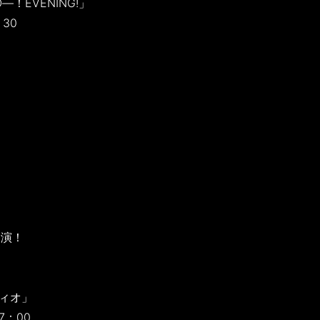
！EVENING!」
：30
」
」
出演！
ィオ」
7：00