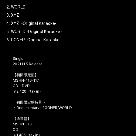
WORLD
XYZ.
XYZ. -Original Karaoke-
WORLD -Original Karaoke-
GONER -Original Karaoke-
Single
2021.11.5 Release
【初回限定盤】
MSHN-116-117
CD＋DVD
￥2,420（tax in）
＜初回限定盤特典＞
・Documentary of GONER/WORLD
【通常盤】
MSHN-118
CD
￥1,485（tax in）