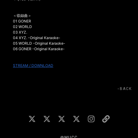
＜収録曲＞
01 GONER
02 WORLD
03 XYZ.
04 XYZ. -Original Karaoke-
05 WORLD -Original Karaoke-
06 GONER -Original Karaoke-
STREAM / DOWNLOAD
BACK
@MUCC