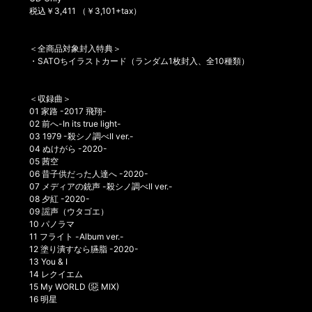
税込￥3,411 （￥3,101+tax）
＜全商品対象封入特典＞
・SATOちイラストカード（ランダム1枚封入、全10種類）
＜収録曲＞
01 家路 -2017 飛翔-
02 前へ-In its true light-
03 1979 -殺シノ調べII ver.-
04 ぬけがら -2020-
05 茜空
06 昔子供だった人達へ -2020-
07 メディアの銃声 -殺シノ調べII ver.-
08 夕紅 -2020-
09 謡声（ウタゴエ）
10 パノラマ
11 フライト -Album ver.-
12 塗り潰すなら臙脂 -2020-
13 You & I
14 レクイエム
15 My WORLD (惡 MIX)
16 明星