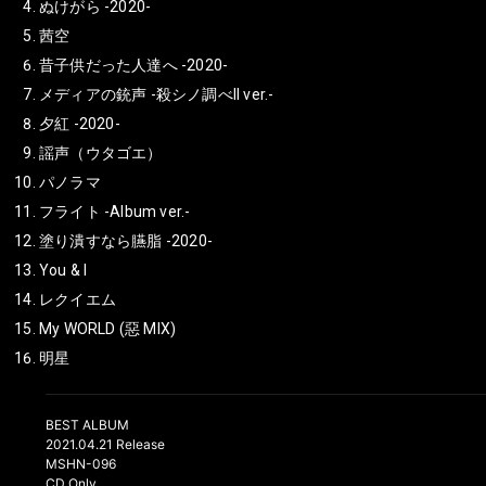
ぬけがら -2020-
茜空
昔子供だった人達へ -2020-
メディアの銃声 -殺シノ調べII ver.-
夕紅 -2020-
謡声（ウタゴエ）
パノラマ
フライト -Album ver.-
塗り潰すなら臙脂 -2020-
You & I
レクイエム
My WORLD (惡 MIX)
明星
BEST ALBUM
2021.04.21 Release
MSHN-096
CD Only