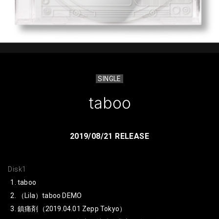
SINGLE
taboo
2019/08/21 RELEASE
Disk1
taboo
（Lila）taboo DEMO
鎮痛剤（2019.04.01 Zepp Tokyo）