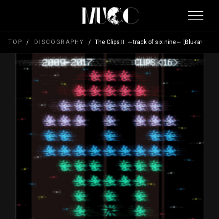
TOP
DISCOGRAPHY
The ClipsⅡ ～track of six nine～ [Blu-ray盤]