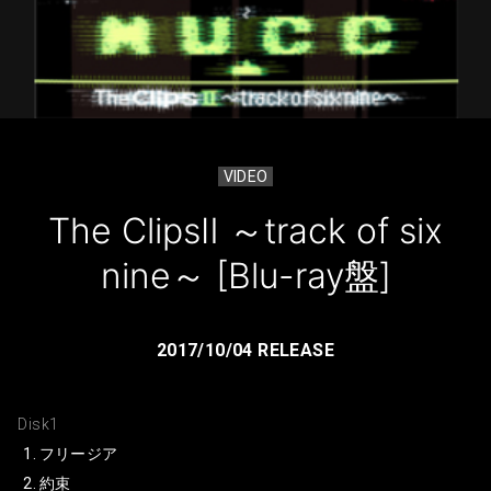
VIDEO
The ClipsⅡ ～track of six
nine～ [Blu-ray盤]
2017/10/04 RELEASE
Disk1
フリージア
約束