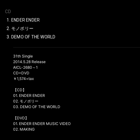
CD
ENDER ENDER
モノポリー
DEMO OF THE WORLD
31th Single
2014.5.28 Release
AICL-2680～1
CD+DVD
￥1,574+tax
【CD】
01. ENDER ENDER
02. モノポリー
03. DEMO OF THE WORLD
【DVD】
01. ENDER ENDER MUSIC VIDEO
02. MAKING