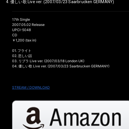
優しい歌 Live ver. (2007/03/23 Saarbrucken GERMANY)
17th Single
2007.05.02 Release
UPCI-5048
CD
￥1,200 (tax in)
01. フライト
02. 悲しい話
03. リブラ Live ver. (2007/03/18 London UK)
04. 優しい歌 Live ver. (2007/03/23 Saarbrucken GERMANY)
STREAM / DOWNLOAD