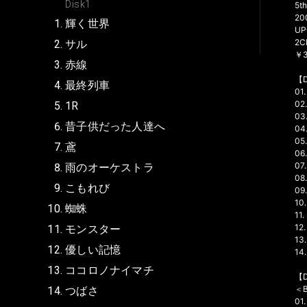
Disk1
5t
20
輝く世界
UP
2C
サル
￥3,
赤線
【D
最終列車
01
02
1R
03
昔子供だった人達へ
04
05.
鳶
0
07
雨のオーケストラ
0
こもれび
09
10
蜘蛛
11
12
モンスター
1
優しい記憶
14
ココロノナイマチ
【D
＜B
つばさ
01