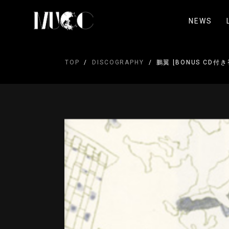
NEWS
TOP
DISCOGRAPHY
鵬翼 [BONUS CD付