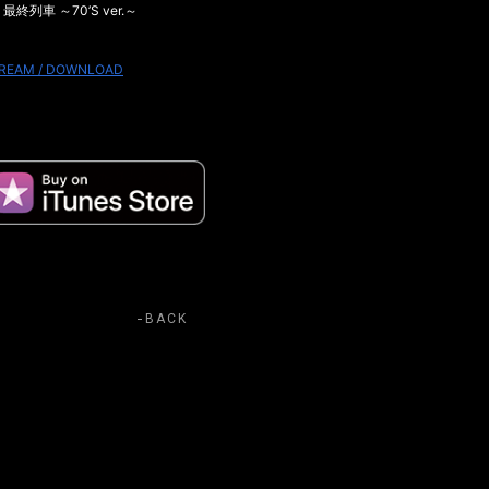
. 最終列車 ～70’S ver.～
REAM / DOWNLOAD
BACK