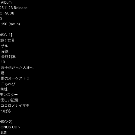
h Album
05.11.23 Release
CI-9008
D
150 (tax in)
ISC-1】
. 輝く世界
. サル
. 赤線
. 最終列車
 1R
6. 昔子供だった人達へ
. 鳶
8. 雨のオーケストラ
. こもれび
. 蜘蛛
. モンスター
. 優しい記憶
3. ココロノナイマチ
. つばさ
ISC-2】
ONUS CD＞
. 遮断