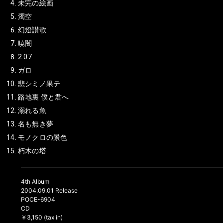
未完の絵画
濁空
幻燈讃歌
暁闇
2.07
ガロ
悲シミノ果テ
路地裏 僕と君へ
溺れる魚
名も無き夢
モノクロの景色
朽木の塔
4th Album
2004.09.01 Release
POCE-6904
CD
￥3,150 (tax in)