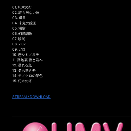
01. 朽木の灯
02. 誰も居ない家
03. 遺書
04. 未完の絵画
05. 濁空
06. 幻燈讃歌
07. 暁闇
08. 2.07
09. ガロ
10. 悲シミノ果テ
11. 路地裏 僕と君へ
12. 溺れる魚
13. 名も無き夢
14. モノクロの景色
15. 朽木の塔
STREAM / DOWNLOAD